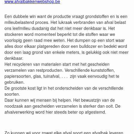
www.afvalbakkenwebshop.be
Een dubbele win want de productie vraagt grondstoffen en is een
milieubelastend proces. Het lukraak verbranden van afval belast
ons leefmilieu dusdanig dat het niet meer denkbaar is. Het
stockeren word momenteel beperkt tot die stoffen waar we
voorlopig geen raad mee weten. Het dumpen op een stort waar
alles door elkaar platgereden door een bulldozer en bedekt word
door een laag grond van enkele meters, is gelukkig ook niet meer
denkbaar.
Het recycleren van materialen start met het gescheiden
verzamelen van restproducten. Verschillende kunststoffen,
papiersoorten, glas, tuinafval, . . . zijn vaak eenvoudig het te
gebruiken.
De grootste kost ligt in het onderscheiden van de verschillende
soorten.
Daar kunnen wij mensen bij helpen. Het bewustzijn van de
noodzaak aan gescheiden verzamelen is sterker dan ooit. De
afvalverwerking word hier steeds beter op afgestemd.
Zo kunnen wij voor zowat elke afval soort een afvalbak leveren.