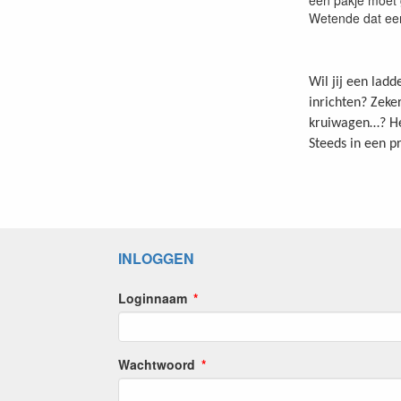
een pakje moet 
Wetende dat een
Wil jij een ladd
inrichten? Zeke
kruiwagen…? He
Steeds in een pr
INLOGGEN
Loginnaam
Wachtwoord