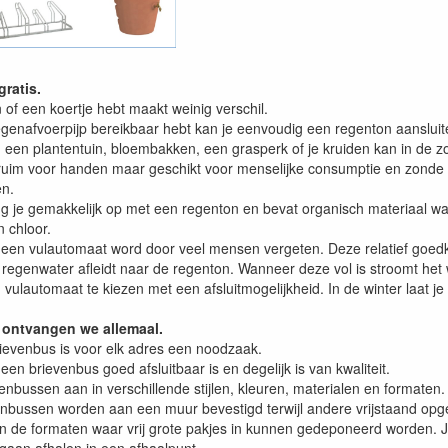
ratis.
n of een koertje hebt maakt weinig verschil.
egenafvoerpijp bereikbaar hebt kan je eenvoudig een regenton aansluit
 een plantentuin, bloembakken, een grasperk of je kruiden kan in de z
 ruim voor handen maar geschikt voor menselijke consumptie en zonde 
en.
 je gemakkelijk op met een regenton en bevat organisch materiaal wa
 chloor.
 een vulautomaat word door veel mensen vergeten. Deze relatief goedk
 regenwater afleidt naar de regenton. Wanneer deze vol is stroomt het
n vulautomaat te kiezen met een afsluitmogelijkheid. In de winter laat je
 ontvangen we allemaal.
rievenbus is voor elk adres een noodzaak.
 een brievenbus goed afsluitbaar is en degelijk is van kwaliteit.
enbussen aan in verschillende stijlen, kleuren, materialen en formaten.
bussen worden aan een muur bevestigd terwijl andere vrijstaand opg
jn de formaten waar vrij grote pakjes in kunnen gedeponeerd worden. Je