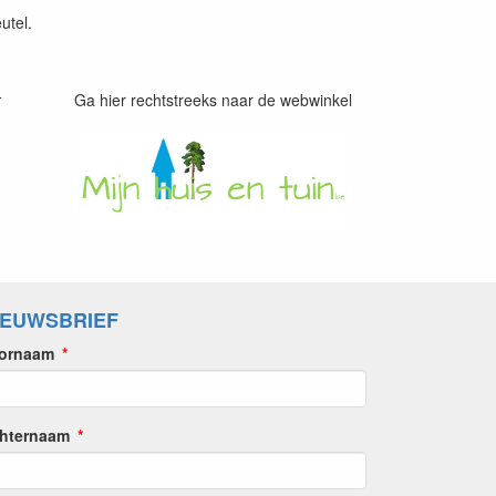
utel.
Ga hier rechtstreeks naar de webwinkel
r
IEUWSBRIEF
ornaam
hternaam