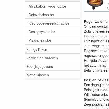
Afvalbakkenwebshop.be
Debwebshop.be
Regenwater is g
Kleurcodegereedschap.be
Of je nu een tui
Zolang je een r
Dosingsystem.be
Het wateren van
Visionclean.be
Leidingwater is
laten wegstrom
Nuttige linken
Regenwater vang
regenwater geen
Normen en waarden
Het gebruik van
het automatisch
Bedrijfsgegevens
Belangrijk is ee
Wettelijkheden
Post en pakjes
Een degelijke b
Belangrijk is dat
Wij bieden briev
Sommige brieven
Zeer populair zi