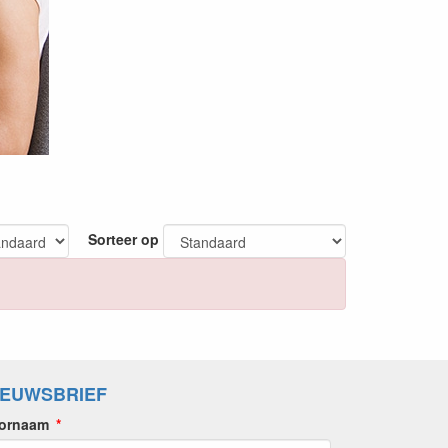
Sorteer op
IEUWSBRIEF
ornaam